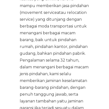
Download Label
mampu memberikan jasa pindahan
Legalitas
Live Animal
Sewa Pesawat Cargo
(movement serviceatau relocation
Spesifikasi Pesawat Udara
Port & Alur Bisnis
service) yang ditunjang dengan
Dangerous Goods
Pergudangan
Daftar Istilah Cargo
berbagai moda transportasi untuk
Manajemen
menangani berbagai macam
Human Remains
Logistik
Tracking
barang, baik untuk pindahan
Rekan Perusahaan
rumah, pindahan kantor, pindahan
Jasa Pindahan
gudang, bahkan pindahan pabrik.
Batik "Mega Mendung"
Pengalaman selama 32 tahun,
dalam menangani berbagai macam
Panduan Identitas
jenis pindahan, kami selalu
memberikan jaminan keselamatan
Lowongan Pekerjaan
barang-barang pindahan, dengan
penuh tanggung jawab, serta
layanan tambahan yaitu jaminan
garansi jika terjadi sesuatu dalam