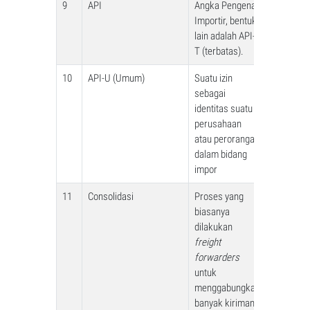
9
API
Angka Pengenal
Importir, bentuk
lain adalah API-
T (terbatas).
10
API-U (Umum)
Suatu izin
sebagai
identitas suatu
perusahaan
atau perorangan
dalam bidang
impor
11
Consolidasi
Proses yang
biasanya
dilakukan
freight
forwarders
untuk
menggabungkan
banyak kiriman