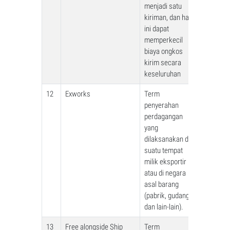
menjadi satu
kiriman, dan hal
ini dapat
memperkecil
biaya ongkos
kirim secara
keseluruhan
12
Exworks
Term
penyerahan
perdagangan
yang
dilaksanakan di
suatu tempat
milik eksportir
atau di negara
asal barang
(pabrik, gudang,
dan lain-lain).
13
Free alongside Ship
Term