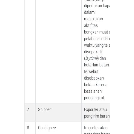
diperlukan kapal
dalam
melakukan
aktifitas
bongkar-muat di
pelabuhan, dari
waktu yang telah
disepakati
(
laytime
) dan
keterlambatan
tersebut
disebabkan
bukan karena
kesalahan
pengangkut
7
Shipper
Exporter atau
pengirim barang
8
Consignee
Importer atau