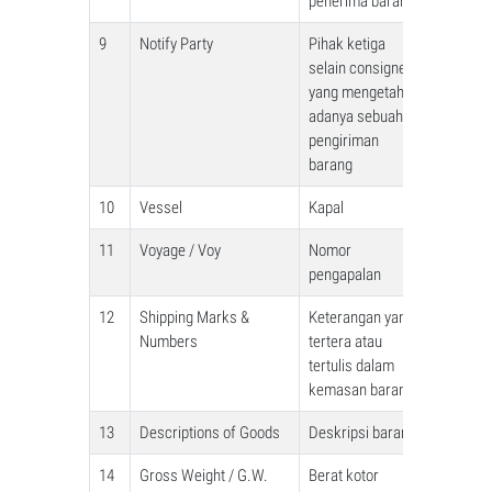
penerima barang
9
Notify Party
Pihak ketiga
selain consignee
yang mengetahui
adanya sebuah
pengiriman
barang
10
Vessel
Kapal
11
Voyage / Voy
Nomor
pengapalan
12
Shipping Marks &
Keterangan yang
Numbers
tertera atau
tertulis dalam
kemasan barang
13
Descriptions of Goods
Deskripsi barang
14
Gross Weight / G.W.
Berat kotor