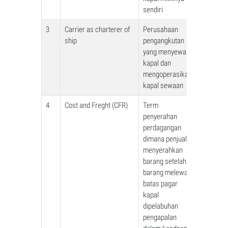
sendiri
3
Carrier as charterer of
Perusahaan
ship
pengangkutan
yang menyewa
kapal dan
mengoperasikan
kapal sewaan
4
Cost and Freght (CFR)
Term
penyerahan
perdagangan
dimana penjual
menyerahkan
barang setelah
barang melewati
batas pagar
kapal
dipelabuhan
pengapalan