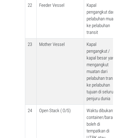
22
Feeder Vessel
Kapal
pengangkut dari
pelabuhan muat
ke pelabuhan
transit
23
Mother Vessel
Kapal
pengangkut /
kapal besar yang
mengangkut
muatan dari
pelabuhan transit
ke pelabuhan
tujuan di seluruh
penjuru dunia
24
Open Stack ( O/S)
Waktu dibukanya
container/barang
boleh di
tempatkan di
UTPK atau