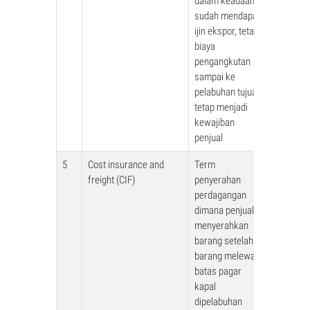
dalam keadaan
sudah mendapat
ijin ekspor, tetapi
biaya
pengangkutan
sampai ke
pelabuhan tujuan
tetap menjadi
kewajiban
penjual
5
Cost insurance and
Term
freight (CIF)
penyerahan
perdagangan
dimana penjual
menyerahkan
barang setelah
barang melewati
batas pagar
kapal
dipelabuhan