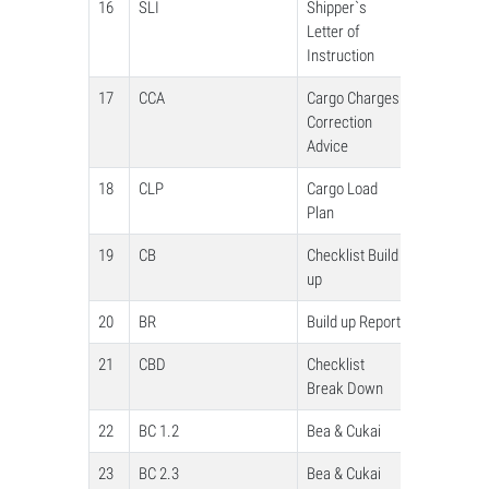
16
SLI
Shipper`s
Letter of
Instruction
17
CCA
Cargo Charges
Correction
Advice
18
CLP
Cargo Load
Plan
19
CB
Checklist Build
up
20
BR
Build up Report
21
CBD
Checklist
Break Down
22
BC 1.2
Bea & Cukai
23
BC 2.3
Bea & Cukai