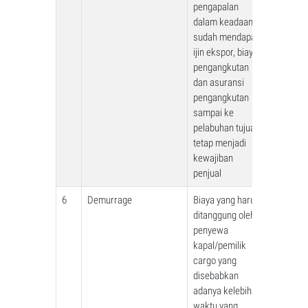
pengapalan
dalam keadaan
sudah mendapat
ijin ekspor, biaya
pengangkutan
dan asuransi
pengangkutan
sampai ke
pelabuhan tujuan
tetap menjadi
kewajiban
penjual
6
Demurrage
Biaya yang harus
ditanggung oleh
penyewa
kapal/pemilik
cargo yang
disebabkan
adanya kelebihan
waktu yang