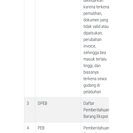
dikeluarkan
karena terkena
pemutihan,
dokumen yang
tidak valid atau
dipalsukan,
perubahan
invoice,
sehingga bea
masuk terlalu
tinggi, dan
biasanya
terkena sewa
gudang di
pelabuhan
3
DPEB
Daftar
Pemberitahuan
Barang Ekspor
4
PEB
Pemberitahuan