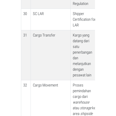
Regulation
30
SC LAR
Shipper
Certification for
LAR
31
Cargo Transfer
Kargo yang
datang dari
satu
penerbangan
dan
melanjutkan
dengan
pesawat lain
32
Cargo Movement
Proses
pemindahan
cargo dari
warehouse
atau
storage
ke
area
shipside