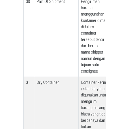
30
Part Of Shipment
Pengiriman
barang
menggunakan 1
kontainer dimana
didalam
container
tersebut terdiri
dari berapa
nama shipper
namun dengan
tujuan satu
consignee
31
Dry Container
Container kering
/ standar yang
digunakan untuk
mengirim
barang-barang
biasa yang tidak
berbahaya dan
bukan