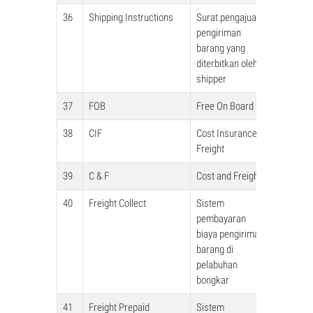
36
Shipping Instructions
Surat pengajuan
pengiriman
barang yang
diterbitkan oleh
shipper
37
FOB
Free On Board
38
CIF
Cost Insurance &
Freight
39
C & F
Cost and Freight
40
Freight Collect
Sistem
pembayaran
biaya pengiriman
barang di
pelabuhan
bongkar
41
Freight Prepaid
Sistem