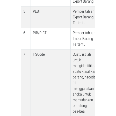
Export Barang.
5
PEBT
Pemberitahian
Export Barang
Tertentu
6
PIB/PIBT
Pemberitahuan
Impor Barang
Tertentu
7
HSCode
Suatu istilah
untuk
mengidentifikasi
suatu klasifikasi
barang, hscode
ini
menggunakan
angka untuk
memudahkan
perhitungan
bea-bea