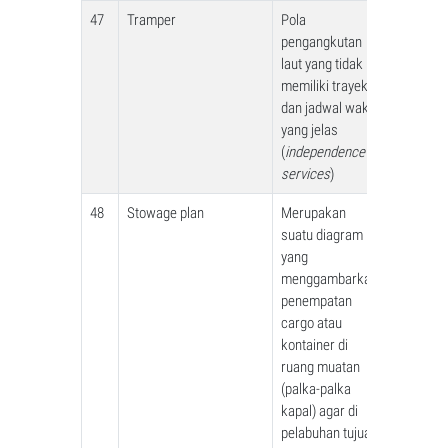
47
Tramper
Pola
pengangkutan
laut yang tidak
memiliki trayek
dan jadwal waktu
yang jelas
(
independence
services
)
48
Stowage plan
Merupakan
suatu diagram
yang
menggambarkan
penempatan
cargo atau
kontainer di
ruang muatan
(palka-palka
kapal) agar di
pelabuhan tujuan