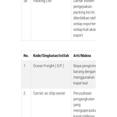
38
Packing List
Daftar sistem
pengepakan.
packing list ini
diterbitkan oleh
setiap exporter
setiap kali akan
export
No.
Kode/Singkatan/Istilah
Arti/Makna
1
Ocean Freight ( O/F )
Biaya pengiriman
barang dengan
menggunakan
kapal laut
2
Carrier as ship owner
Perusahaan
pengangkutan
yang
mengoperasikan
kapal miliknya