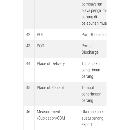
pembayaran
biaya pengiriman
barang di
pelabuhan muat
42
POL
Port Of Loading
43
POD
Port of
Discharge
44
Place of Delivery
Tujuan akhir
pengiriman
barang
45
Place of Receipt
Tempat
penerimaan
barang
46
Measurement
Ukuran kubikasi
/Cubication/CBM
suatu barang
export