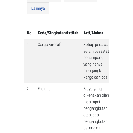
Download Label
Legalitas
Lainnya
Live Animal
Sewa Pesawat Cargo
Spesifikasi Pesawat Udara
Port & Alur Bisnis
Dangerous Goods
Pergudangan
Daftar Istilah Cargo
No.
Kode/Singkatan/Istilah
Arti/Makna
Manajemen
Human Remains
Logistik
1
Cargo Aircraft
Setiap pesawat
Tracking
selain pesawat
Rekan Perusahaan
penumpang
Jasa Pindahan
yang hanya
Batik "Mega Mendung"
mengangkut
kargo dan pos
Panduan Identitas
2
Freight
Biaya yang
dikenakan oleh
Lowongan Pekerjaan
maskapai
pengangkutan
atas jasa
pengangkutan
barang dari