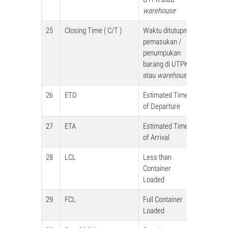
warehouse
25
Closing Time ( C/T )
Waktu ditutupnya
pemasukan /
penumpukan
barang di UTPK
atau
warehouse
26
ETD
Estimated Time
of Departure
27
ETA
Estimated Time
of Arrival
28
LCL
Less than
Container
Loaded
29
FCL
Full Container
Loaded