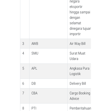
negara
eksportir
hingga sampai
dengan
selamat
dinegara tujuan
importir
3
AWB
Air Way Bill
4
SMU
Surat Muat
Udara
5
APL
Angkasa Pura
Logistik
6
DB
Delivery Bill
7
CBA
Cargo Booking
Advice
8
PTI
Pemberitahuan