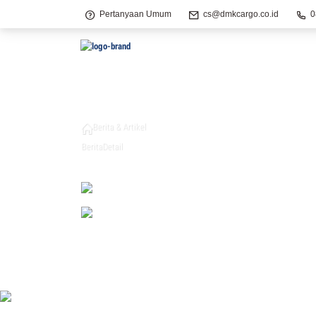
Pertanyaan Umum
cs@dmkcargo.co.id
0
Berita & Artikel
Berita
Detail