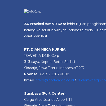
34 Provinsi
dan
90 Kota
lebih tujuan pengirima
barang ke seluruh wilayah Indonesia melalui udara
darat, dan laut
PT. DIAN MEGA KURNIA
TOWER A DMK Corp
Jl. Jatayu, Kepuh, Betro, Sedati
Sidoarjo, Jawa Timur, Indonesia61253
Phone:
+62 812 2263 0008
Email:
office@dmkcargo.co.id
/
cs@dmkcargo.co.
Surabaya (Port Center)
Cargo Area Juanda Airport T1
Sidoarjo, Jawa Timur, Indonesia