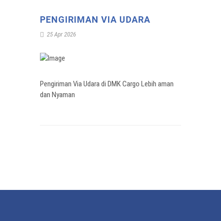
Download Label
Legalitas
Live Animal
PENGIRIMAN VIA UDARA
Sewa Pesawat Cargo
Spesifikasi Pesawat Udara
25 Apr 2026
Port & Alur Bisnis
Dangerous Goods
Pergudangan
Daftar Istilah Cargo
Manajemen
Human Remains
Logistik
Tracking
Pengiriman Via Udara di DMK Cargo Lebih aman
Rekan Perusahaan
dan Nyaman
Jasa Pindahan
Batik "Mega Mendung"
Panduan Identitas
Lowongan Pekerjaan