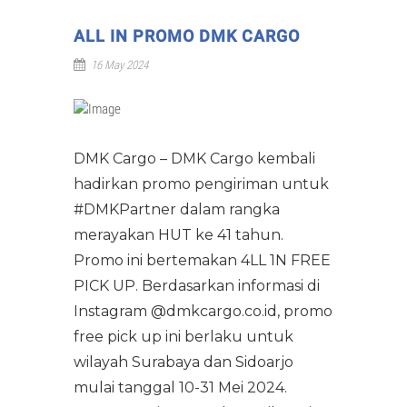
Download Label
Legalitas
Live Animal
ALL IN PROMO DMK CARGO
Sewa Pesawat Cargo
Spesifikasi Pesawat Udara
16 May 2024
Port & Alur Bisnis
Dangerous Goods
Pergudangan
Daftar Istilah Cargo
Manajemen
Human Remains
Logistik
Tracking
DMK Cargo – DMK Cargo kembali
Rekan Perusahaan
Jasa Pindahan
hadirkan promo pengiriman untuk
#DMKPartner dalam rangka
Batik "Mega Mendung"
merayakan HUT ke 41 tahun.
Panduan Identitas
Promo ini bertemakan 4LL 1N FREE
PICK UP.
Berdasarkan informasi di
Lowongan Pekerjaan
Instagram @dmkcargo.co.id, promo
free pick up ini berlaku untuk
wilayah Surabaya dan Sidoarjo
mulai tanggal 10-31 Mei 2024.