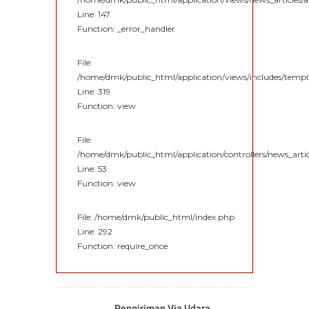
Line: 147
Function: _error_handler
File:
/home/dmk/public_html/application/views/includes/temp
Line: 319
Function: view
File:
/home/dmk/public_html/application/controllers/news_artic
Line: 53
Function: view
File: /home/dmk/public_html/index.php
Line: 292
Function: require_once
Pengiriman Via Udara