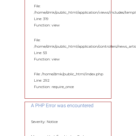
File:
/home/dmk/public_html/application/views/includes/temp
Line: 319
Function: view
File:
/home/dmk/public_html/application/controllers/news_artic
Line: 53
Function: view
File: /home/dmk/public_html/index.php
Line: 292
Function: require_once
A PHP Error was encountered
Severity: Notice