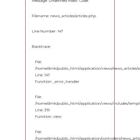
Message: Undefined index: Code
Filename: news_articles/articles.php
Line Number: 147
Backtrace:
File:
/home/dmk/public_html/application/views/news_articles/ar
Line: 147
Function: _error_handler
File:
/home/dmk/public_html/application/views/includes/temp
Line: 319
Function: view
File:
/home/dmk/public_html/application/controllers/news_artic