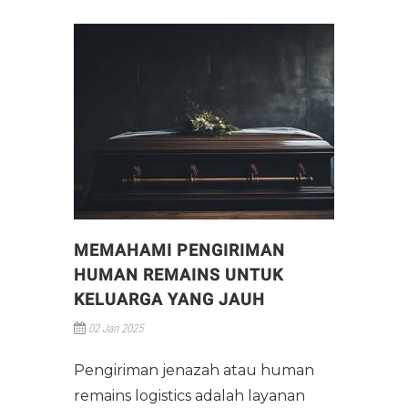
Download Label
Legalitas
Live Animal
Sewa Pesawat Cargo
Spesifikasi Pesawat Udara
Port & Alur Bisnis
Dangerous Goods
Pergudangan
Daftar Istilah Cargo
Manajemen
Human Remains
Logistik
Tracking
Rekan Perusahaan
Jasa Pindahan
Batik "Mega Mendung"
MEMAHAMI PENGIRIMAN
Panduan Identitas
HUMAN REMAINS UNTUK
KELUARGA YANG JAUH
Lowongan Pekerjaan
02 Jan 2025
Pengiriman jenazah atau human
remains logistics adalah layanan