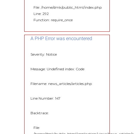
File: /home/dmk/public_html/index.php
Line: 292
Function: require_once
A PHP Error was encountered
Severity: Notice
Message: Undefined index: Code
Filename: news_articles/articles.php
Line Number: 147
Backtrace:
File:
/home/dmk/public_html/application/views/news_articles/ar