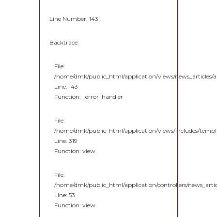
Line Number: 143
Backtrace:
File:
/home/dmk/public_html/application/views/news_articles/ar
Line: 143
Function: _error_handler
File:
/home/dmk/public_html/application/views/includes/temp
Line: 319
Function: view
File:
/home/dmk/public_html/application/controllers/news_artic
Line: 53
Function: view