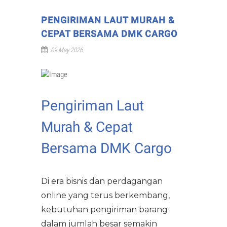
Download Label
Legalitas
Live Animal
PENGIRIMAN LAUT MURAH &
Sewa Pesawat Cargo
Spesifikasi Pesawat Udara
CEPAT BERSAMA DMK CARGO
Port & Alur Bisnis
Dangerous Goods
Pergudangan
09 May 2026
Daftar Istilah Cargo
Manajemen
Human Remains
Logistik
Tracking
Rekan Perusahaan
Jasa Pindahan
Pengiriman Laut
Batik "Mega Mendung"
Murah & Cepat
Panduan Identitas
Bersama DMK Cargo
Lowongan Pekerjaan
Di era bisnis dan perdagangan
online yang terus berkembang,
kebutuhan pengiriman barang
dalam jumlah besar semakin